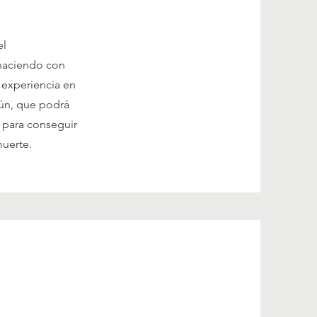
el
 haciendo con
 experiencia en
mún, que podrá
s para conseguir
muerte.