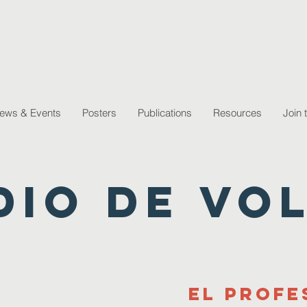
ews & Events
Posters
Publications
Resources
Join 
dio de vo
El profe