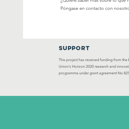
¿Quiere saber más sobre lo que
Póngase en contacto con nosotro
Support
This project has received funding from th
Union's Horizon 2020 research and innovat
programme under grant agreement No 82