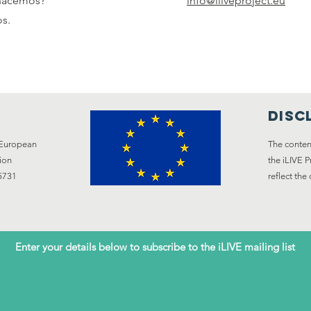
 hacemos?
info@iliveproject.eu
s.
disc
e European
The content
ion
the iLIVE 
5731
reflect th
Enter your details below to subscribe to the iLIVE mailing list