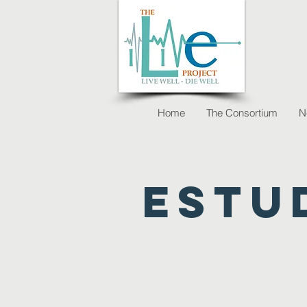
Home
The Consortium
N
estu