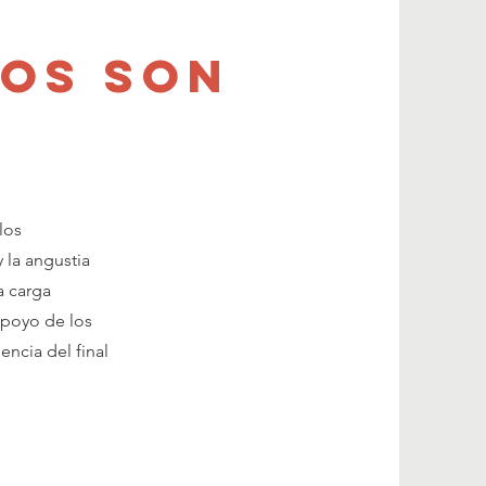
ios son
los
 la angustia
a carga
 apoyo de los
ncia del final