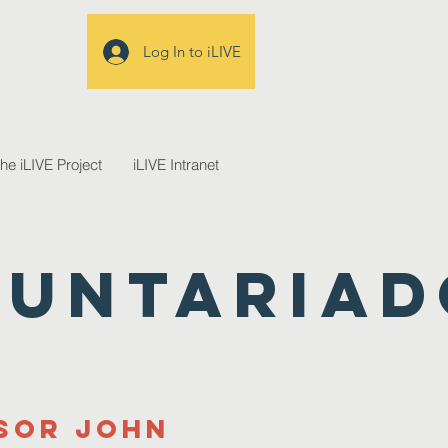
Log In to iLIVE
the iLIVE Project
iLIVE Intranet
luntariad
sor John