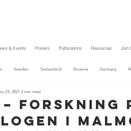
ews & Events
Posters
Publications
Resources
Join 
n
Sweden
Switzerland
Slovenia
Germany
N
ov 23, 2021
2 min read
Austria
Australia
Iceland
General news
Quiero D
E – Forskning 
logen i Malm