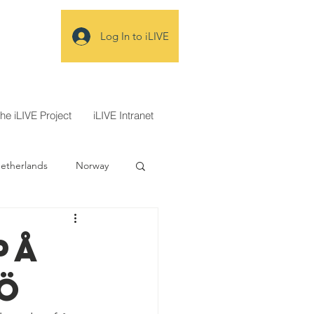
Log In to iLIVE
the iLIVE Project
iLIVE Intranet
etherlands
Norway
ecidir
på
ö