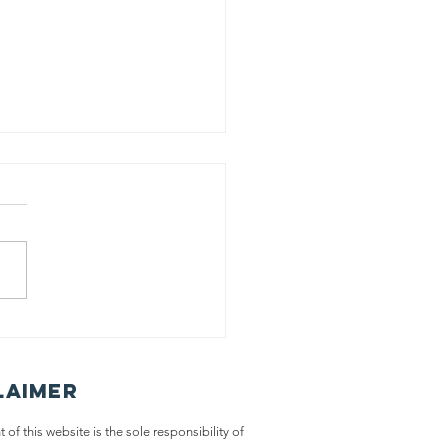
lliative Care
 the future
 Sweden
laimer
 of this website is the sole responsibility of