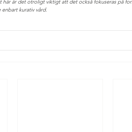
t här är det otroligt viktigt att det också fokuseras på fo
e enbart kurativ vård.