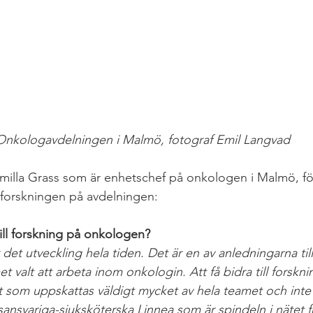
Onkologavdelningen i Malmö, fotograf Emil Langvad
milla Grass som är enhetschef på onkologen i Malmö, fö
forskningen på avdelningen:
till forskning på onkologen? 
et utveckling hela tiden. Det är en av anledningarna til
 valt att arbeta inom onkologin. Att få bidra till forskn
 som uppskattas väldigt mycket av hela teamet och inte 
sansvariga-sjuksköterska Linnea som är spindeln i nätet f