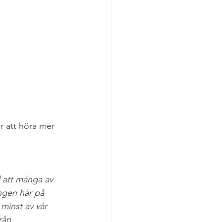
r att höra mer 
l att många av 
ingen här på 
minst av vår 
rån 