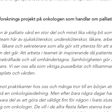
t forsknings projekt på onkologen som handlar om palliati
är palliativ vård en stor del och minst lika viktig bit som
t team här av sjuksköterskor, undersköterskor, läkare, arbe
, läkare och sekreterare som alla gör sitt yttersta för att a
 det går. Att arbeta i teamet är inspirerande då patiente
bekräftade och väl omhändertagna. Samhörigheten gör at
ans. Vi ser oss alla som viktiga pusselbitar och tillsamm
tsplats och vården.
ot praktikanter hos oss och många tror till en början att
 på en onkologiavdelning. Men efter bara några dagar har
ara del av att göra det väldigt fint för någon i livets slut
om onkologin. De vill i de allra flesta fallen stanna kvar 