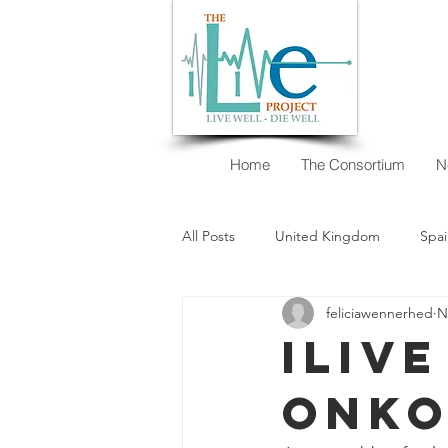
Home
The Consortium
N
All Posts
United Kingdom
Spai
feliciawennerhed
N
New Zealand
Argentina
iLIV
onko
I want to decide