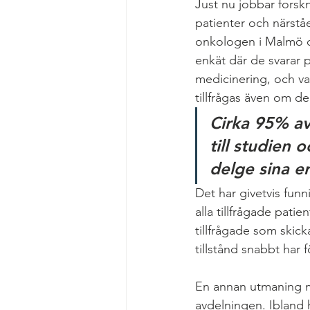
Just nu jobbar forskn
patienter och närståen
onkologen i Malmö och
enkät där de svarar 
medicinering, och va
tillfrågas även om de
Cirka 95% av 
till studien 
delge sina er
Det har givetvis fun
alla tillfrågade patien
tillfrågade som skicka
tillstånd snabbt har f
En annan utmaning me
avdelningen. Ibland h