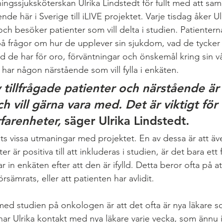
ingssjuksköterskan Ulrika Lindstedt för fullt med att saml
de här i Sverige till iLIVE projektet. Varje tisdag åker Ulri
 besöker patienter som vill delta i studien. Patienterna f
på frågor om hur de upplever sin sjukdom, vad de tycker
d de har för oro, förväntningar och önskemål kring sin v
 har någon närstående som vill fylla i enkäten.
tillfrågade patienter och närstående är 
och vill gärna vara med. Det är viktigt för
farenheter, 
säger Ulrika Lindstedt.
nits vissa utmaningar med projektet. En av dessa är att ä
ter är positiva till att inkluderas i studien, är det bara ett 
r in enkäten efter att den är ifylld. Detta beror ofta på a
örsämrats, eller att patienten har avlidit.
d studien på onkologen är att det ofta är nya läkare s
ar Ulrika kontakt med nya läkare varje vecka, som ännu i