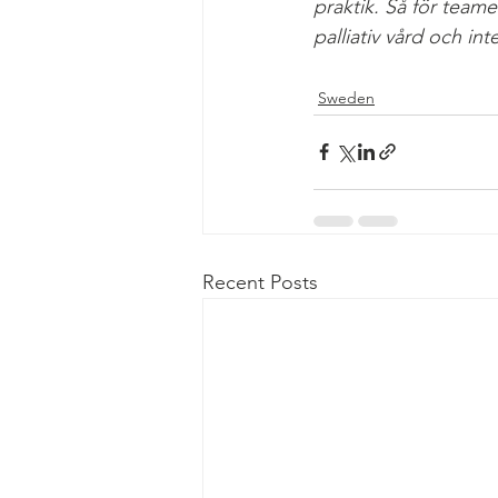
praktik. Så för teame
palliativ vård och int
Sweden
Recent Posts