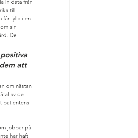
a in data från 
ka till 
år fylla i en 
 om sin 
ård. De 
positiva 
 dem att 
ven om nästan 
fåtal av de 
tt patientens 
om jobbar på 
nte har haft 