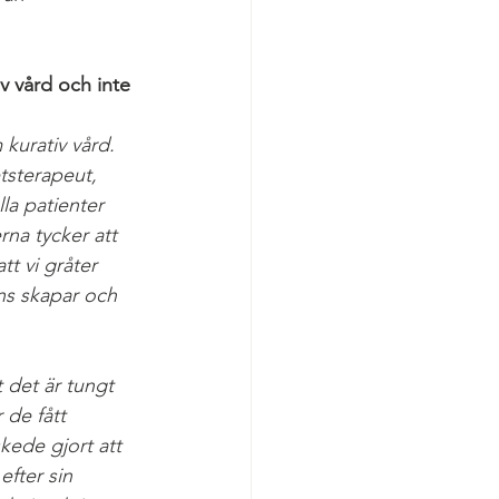
v vård och inte 
 kurativ vård. 
tsterapeut, 
lla patienter 
rna tycker att 
t vi gråter 
ans skapar och 
 det är tungt 
 de fått 
skede gjort att 
efter sin 