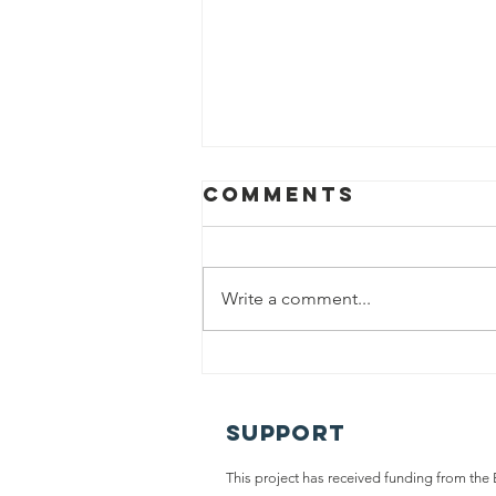
Comments
Write a comment...
Support
Avslutningsko
för iLive i Rot
This project has received funding from th